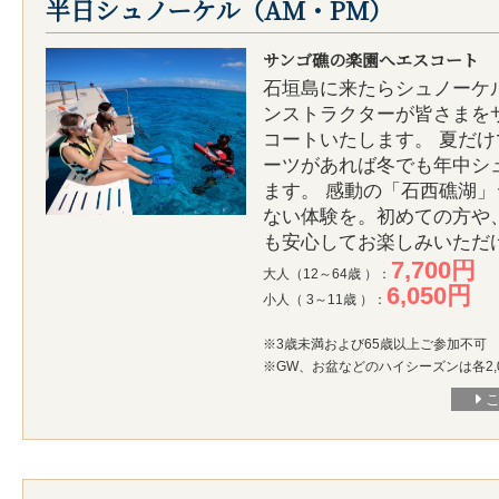
半日シュノーケル（AM・PM）
サンゴ礁の楽園へエスコート
石垣島に来たらシュノーケ
ンストラクターが皆さまを
コートいたします。 夏だ
ーツがあれば冬でも年中シ
ます。 感動の「石西礁湖
ない体験を。初めての方や
も安心してお楽しみいただ
7,700円
大人（12～64歳 ）：
6,050円
小人（ 3～11歳 ）：
※3歳未満および65歳以上ご参加不可
※GW、お盆などのハイシーズンは各2,