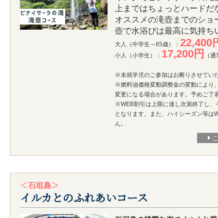
上まではちょっとハードだ
オススメの滝壺までのショ
壺で水浴びは最高に気持ち
22,400
大人（中学生～65歳）：
17,200円
小人（小学生）：
（通
※未就学児のご参加はお断りさせてい
※燃料油価格変動調整金の変動により
変更になる場合があります。予めご了
※WEB割引は上限に達し次第終了し、
となります。また、ハイシーズン等はW
ん。
＜石垣島＞
イルカとのふれあいコース