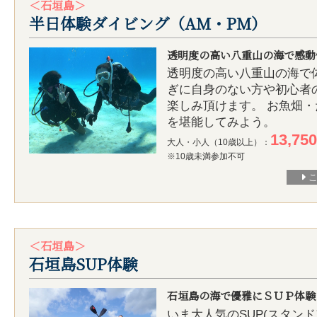
＜石垣島＞
半日体験ダイビング（AM・PM）
透明度の高い八重山の海で感動
透明度の高い八重山の海で
ぎに自身のない方や初心者
楽しみ頂けます。 お魚畑
を堪能してみよう。
13,75
大人・小人（10歳以上）：
※10歳未満参加不可
＜石垣島＞
石垣島SUP体験
石垣島の海で優雅にＳＵＰ体験
いま大人気のSUP(スタン