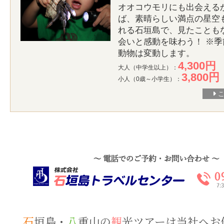
オオコウモリにも出会えるか
ば、素晴らしい満点の星空
れる石垣島で、見たことも
会いと感動を味わう！ ※
動物は変動します。
4,300円
大人（中学生以上）：
3,800円
小人（0歳～小学生）：
石
垣島・
八
重山の
観
光ツアーは当社へお