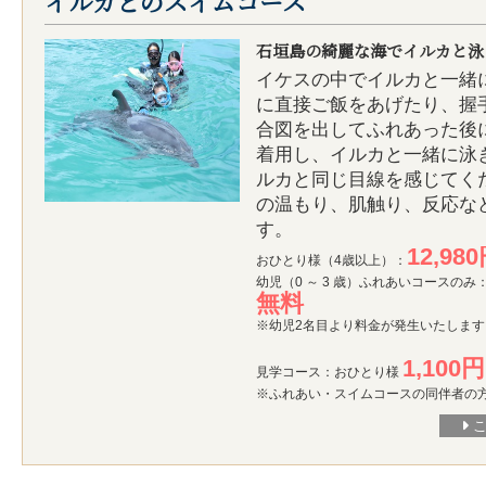
イルカとのスイムコース
石垣島の綺麗な海でイルカと泳
イケスの中でイルカと一緒
に直接ご飯をあげたり、握
合図を出してふれあった後
着用し、イルカと一緒に泳
ルカと同じ目線を感じてく
の温もり、肌触り、反応な
す。
12,98
おひとり様（4歳以上）：
幼児（0 ～ 3 歳）ふれあいコースのみ
無料
※幼児2名目より料金が発生いたします
1,100円
見学コース：おひとり様
※ふれあい・スイムコースの同伴者の