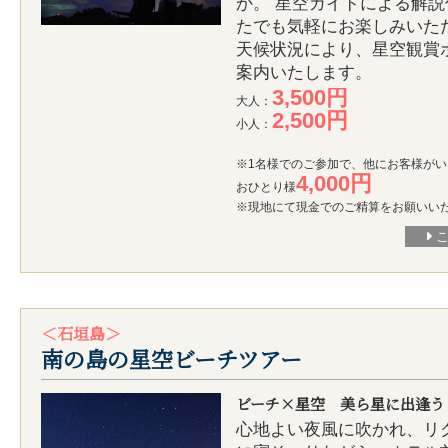
か。 星空ガイドによる解
たでも気軽にお楽しみいた
天候状況により、星空観賞
案内いたします。
3,500円
大人：
2,500円
小人：
※1名様でのご参加で、他にお客様が
4,000円
おひとり様
※現地にて現金でのご精算をお願いい
＜石垣島＞
南の島の星空ビーチツアー
ビーチ×星空 美ら星に出逢う
心地よい夜風に吹かれ、リ