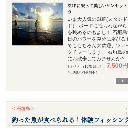
SUPに乗って美しいサンセッ
う
いま大人気のSUP(スタン
ド） ボードに揺られなが
を眺めるのもよし！ 石垣
日のパワーを存分に浴びる
でももちろん大歓迎、ツア
クチャーします。 石垣島
にお散歩してみませんか？
7,500
おひとり（10歳 以上）：
※10歳未満参加不可
＜石垣島＞
釣った魚が食べられる！体験フィッシン