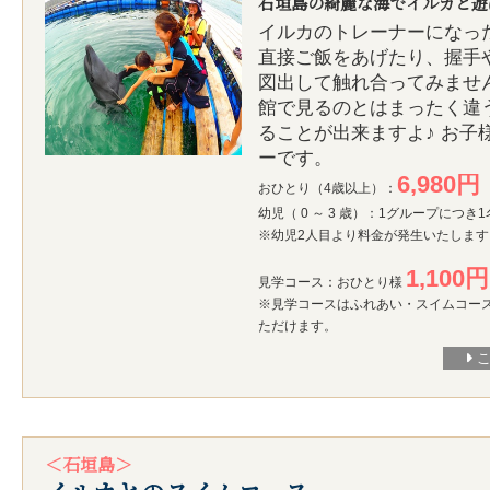
石垣島の綺麗な海でイルカと遊
イルカのトレーナーになっ
直接ご飯をあげたり、握手
図出して触れ合ってみませ
館で見るのとはまったく違
ることが出来ますよ♪ お子
ーです。
6,980円
おひとり（4歳以上）：
幼児（ 0 ～ 3 歳）：1グループにつき
※幼児2人目より料金が発生いたします
1,100円
見学コース：おひとり様
※見学コースはふれあい・スイムコー
ただけます。
＜石垣島＞