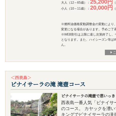
25,200円
大人（12～65歳）：
（
20,000円
小人（10～11歳）：
（
※燃料油価格変動調整金の変動により
変更になる場合があります。予めご了
※WEB割引は上限に達し次第終了し、
となります。また、ハイシーズン等はW
ん。
＜西表島＞
ピナイサーラの滝 滝壺コース
ピナイサーラの滝壺で思いっき
西表島一番人気「ピナイサ
のコース。 カヤックを漕
キングでピナイサーラの滝