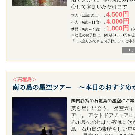
心して参加いただけます。
4,500円
大人（12歳 以上） ：
4,000円
小人（6歳～11歳）：
1,000円
幼児（0歳 ～ 5歳）：
（
※幼児のお子様は、保険料1,000円を
「一人座りができるお子様」よりご参
＜石垣島＞
南の島の星空ツアー ～本日のおすすめ
国内屈指の石垣島の星空にご案
美ら星に出会う。 星空ガ
アー。 アウトドアチェア
石垣島の心地よい夜風に吹
島・石垣島の素晴らしい星