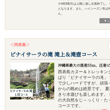
※WEB割引は上限に達し次第終了し、
となります。また、ハイシーズン等はW
ん。
＜西表島＞
ピナイサーラの滝 滝上＆滝壺コース
沖縄県最大の落差55m、圧巻
西表島カヌー＆トレッキン
ぱり「ピナイサーラの滝」
で少しハードですが、頑張
からの眺めは絶景です。 
きり水遊びも楽しめます。
の大自然をじ～っくり・た
コースです。