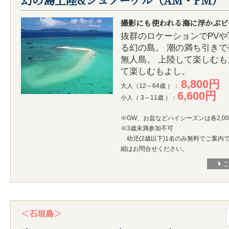
撮影にも使われる海に浮かぶビ
抜群のロケーションでPV
る幻の島。 潮の満ち引き
無人島。 上陸して楽しむ
て楽しむもよし。
8,800円
大人（12～64歳 ）：
6,600円
小人（ 3～11歳 ）：
※GW、お盆などハイシーズンは各2,0
※3歳未満参加不可
幼児(2歳以下)1名のみ無料でご案内
細はお問合せください。
＜石垣島＞