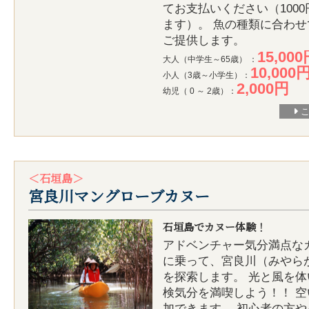
てお支払いください（100
ます）。 魚の種類に合わ
ご提供します。
15,00
大人（中学生～65歳） ：
10,000
小人（3歳～小学生）：
2,000円
幼児（ 0 ～ 2歳）：
＜石垣島＞
宮良川マングローブカヌー
石垣島でカヌー体験！
アドベンチャー気分満点な
に乗って、宮良川（みやら
を探索します。 光と風を
検気分を満喫しよう！！ 
加できます。 初心者の方