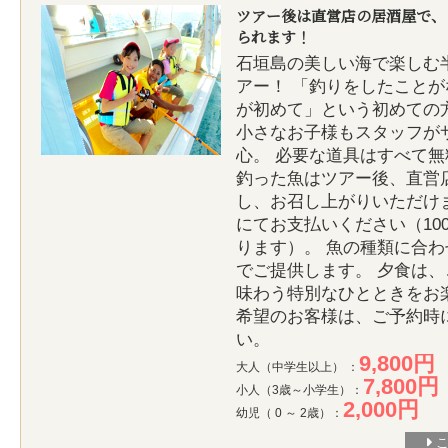
ツアー後は直営店の居酒屋で、
られます！
石垣島の美しい海で楽しむ
アー！ 「釣りをしたこと
が初めて」という初めての
小さなお子様もスタッフが
心。 必要な道具はすべて無
釣った魚はツアー後、直営
し、お召し上がりいただけ
にてお支払いください（10
ります）。 魚の種類に合
でご提供します。 夕食は
味わう特別なひとときをお
希望のお客様は、ご予約時
い。
9,800円
大人（中学生以上） ：
7,800円
小人（3歳～小学生）：
2,000円
幼児（ 0 ～ 2歳）：