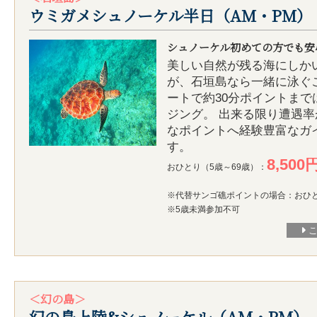
ウミガメシュノーケル半日（AM・PM）
シュノーケル初めての方でも安
美しい自然が残る海にしか
が、石垣島なら一緒に泳ぐ
ートで約30分ポイントまで
ジング。 出来る限り遭遇
なポイントへ経験豊富なガ
す。
8,500
おひとり（5歳～69歳）：
※代替サンゴ礁ポイントの場合：おひとり
※5歳未満参加不可
＜幻の島＞
幻の島上陸&シュノーケル（AM・PM）