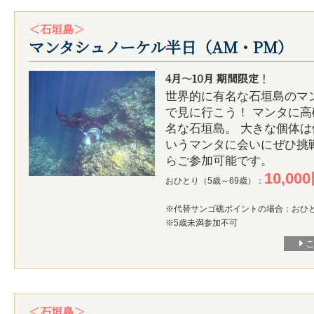
＜石垣島＞
マンタシュノーケル半日（AM・PM）
4月～10月 期間限定！
世界的に有名な石垣島のマ
で見に行こう！ マンタに
名な石垣島。 大きな個体は
いうマンタに会いにぜひ挑戦
らご参加可能です。
10,00
おひとり（5歳～69歳）：
※代替サンゴ礁ポイントの場合：おひとり
※5歳未満参加不可
＜石垣島＞