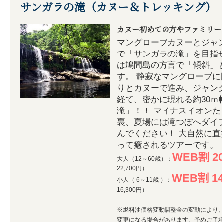
サンガラの滝（カヌー＆トレッキング）
カヌー初めての方やファミリー
マングローブカヌーとジャ
で「サンガラの滝」を目指
は鳩間島の方言で「傾斜」
す。 静寂なマングローブ
りとカヌーで進み、ジャン
経て、密かに現れる約30ｍ
滝」！！ マイナスイオン
裏、夏場には滝つぼへダイ
んでください！ 大自然に
って癒されるツアーです。
WEB割 20
大人（12～60歳）：
22,700円）
WEB割 14
小人（ 6～11歳 ）：
16,300円）
※燃料油価格変動調整金の変動により
変更になる場合があります。予めご了