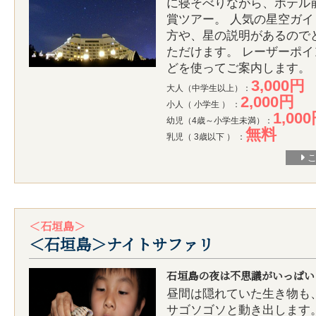
に寝そべりながら、ホテル
賞ツアー。 人気の星空ガ
方や、星の説明があるので
ただけます。 レーザーポ
どを使ってご案内します。
3,000円
大人（中学生以上）：
2,000円
小人（ 小学生 ） ：
1,00
幼児（4歳～小学生未満）：
無料
乳児（ 3歳以下 ） ：
＜石垣島＞
＜石垣島＞ナイトサファリ
石垣島の夜は不思議がいっぱい
昼間は隠れていた生き物も
サゴソゴソと動き出します