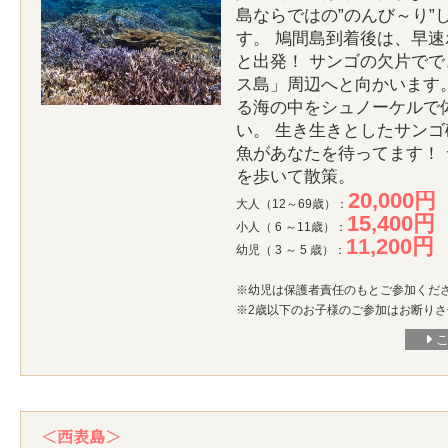
島ならではの”のんび～り”
す。 鳩間島到着後は、早
と出発！ サンゴの欠片で
ス島」周辺へと向かいます
る海の中をシュノーケルで
い。 生き生きとしたサン
魚があなたを待ってます！
を歩いて散策。
20,000円
大人（12～69歳）：
15,400円
小人（ 6 ～11歳）：
11,200円
幼児（ 3 ～ 5 歳）：
※幼児は保護者責任のもとご参加くだ
※2歳以下のお子様のご参加はお断り
＜西表島＞