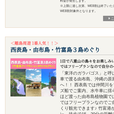
料金が発生します。
※上限に達し次第、WEB割は終了いた
WEB割対象外となります。
＜離島周遊 1番人気！！＞
西表島・由布島・竹富島３島めぐり
1日で八重山の島々をお楽しみ
ではフリープランなので自分の
「東洋のガラパゴス」と呼
車で渡る由布島、沖縄の原
へ！！ 西表島では仲間川
ズ船でご案内、水牛車に揺ら
ほど渡った由布島植物園で
ではフリープランなのでご
くり観光できます♪ 竹富港