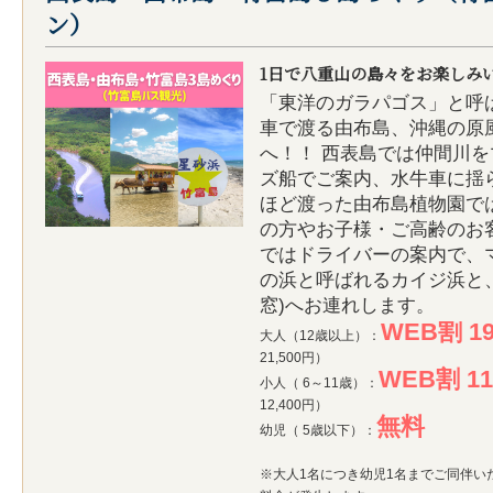
ン）
1日で八重山の島々をお楽しみ
「東洋のガラパゴス」と呼
車で渡る由布島、沖縄の原
へ！！ 西表島では仲間川
ズ船でご案内、水牛車に揺ら
ほど渡った由布島植物園で
の方やお子様・ご高齢のお客
ではドライバーの案内で、
の浜と呼ばれるカイジ浜と
窓)へお連れします。
WEB割 19
大人（12歳以上）：
21,500円）
WEB割 11
小人（ 6～11歳）：
12,400円）
無料
幼児（ 5歳以下）：
※大人1名につき幼児1名までご同伴い