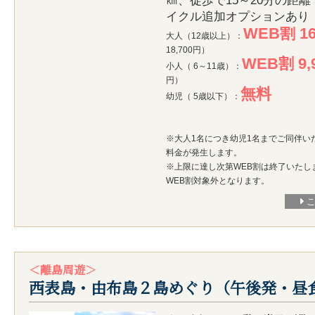
㎞、徒歩で15～20分の距離
イクル追加オプションあり
WEB割 16
大人（12歳以上）：
18,700円）
WEB割 9,
小人（ 6～11歳）：
円）
無料
幼児（ 5歳以下）：
※大人1名につき幼児1名までご同伴い
料金が発生します。
※上限に達し次第WEB割は終了いたし
WEB割対象外となります。
＜離島周遊＞
西表島・由布島２島めぐり（午後発・昼