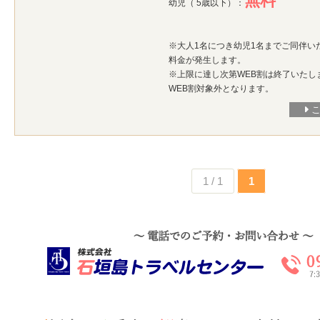
無料
幼児（ 5歳以下）：
※大人1名につき幼児1名までご同伴い
料金が発生します。
※上限に達し次第WEB割は終了いたし
WEB割対象外となります。
1 / 1
1