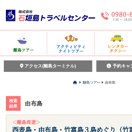
アクセス(離島ターミナル)
予約キャ
離島ツアー
由布島
検索
由布島
結果
＜離島周遊＞
西表島・由布島・竹富島３島めぐり（竹