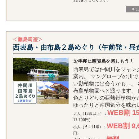
割対象外となります。
＜離島周遊＞
西表島・由布島２島めぐり（午前発・昼
お手軽に西表島を楽しもう！
西表島では仲間川をジャン
案内。 マングローブの川
い動植物に出会うかも...。
布島植物園へと渡ります。
色とりどりの亜熱帯植物が
ゆったりと南国気分を味わ
WEB割 15
大人（12歳以上）：
17,700円）
WEB割 9,
小人（ 6～11歳）：
円）