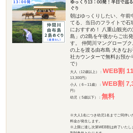
ゆっくり13：00発！半日で巡
ぐり
朝はゆっくりしたい、午前
てる、当日のフライトで石
におすすめ！ 八重山観光
島」の2島を午後からご出
す。 仲間川マングローブ
の上を渡る由布島 大きな
社カウンターで無料お預かり
で）
WEB割 11
大人（12歳以上）：
13,300円）
WEB割 7,
小人（ 6～11歳）：
円）
無料
幼児（ 5歳以下）：
※大人1名につき幼児1名までご同伴い
料金が発生します。
※上限に達し次第WEB割は終了いたし