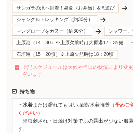
サンガラの滝へ到着！昼食（お弁当）&滝遊び
ジャングルトレッキング（約30分）
マングローブをカヌー（約30分）
シャワー、
上原港（14：30）※上原欠航時は大原港17：35発
石垣港（15：20頃）※上原欠航時は18：20頃
上記スケジュールは天候や当日の状況により変
ざいます。
持ち物
・水着
または濡れても良い服装/水着推奨
（予めご
ください）
※虫刺され・日焼け対策で肌の露出が少ない服装
す。