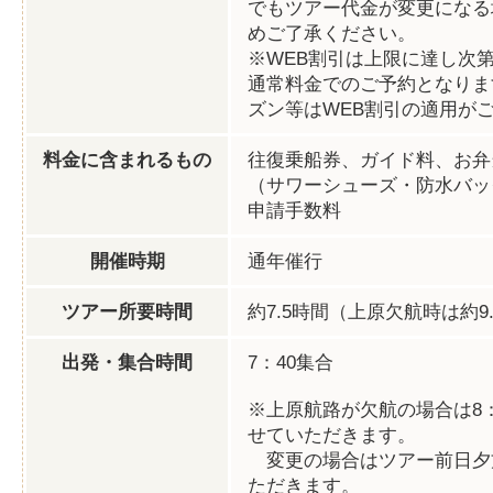
でもツアー代金が変更になる
めご了承ください。
※WEB割引は上限に達し次
通常料金でのご予約となりま
ズン等はWEB割引の適用が
料金に含まれるもの
往復乗船券、ガイド料、お弁
（サワーシューズ・防水バッ
申請手数料
開催時期
通年催行
ツアー所要時間
約7.5時間（上原欠航時は約9
出発・集合時間
7：40集合
※上原航路が欠航の場合は8
せていただきます。
変更の場合はツアー前日夕
ただきます。