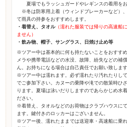
夏場でもラッシュガードやレギンスの着用をお
※冬は防寒用上着（ウィンドブレーカーなど）、
て雨具の持参をおすすめします。
・着替え、タオル
（濡れた服装では帰りの高速船
ません）
・飲み物、帽子、サングラス、日焼け止め等
※ツアー中は基本的に何も持たないことをおすす
メラや携帯電話などの水没、故障、紛失などの補
ん。お持ちになる場合は自己責任でお願い致しま
※ツアー中は濡れます。必ず濡れたり汚れたりし
でご参加下さい。カヌーの乗降や滝での散策時ひ
ります。夏場は泳いだりしますのであらかじめ水
ださい。
※着替え、タオルなどのお荷物はクラブハウスに
ます。鍵付きのロッカーはございません。
※ツアー後、濡れたままでは送迎車・高速船に乗